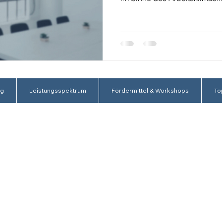
ng
Leistungsspektrum
Fördermittel & Workshops
To
Dr. Sulzmann Energiemanagement
GmbH Co. & KG
Sofienstraße 27
D - 69115 Heidelberg
Impressum