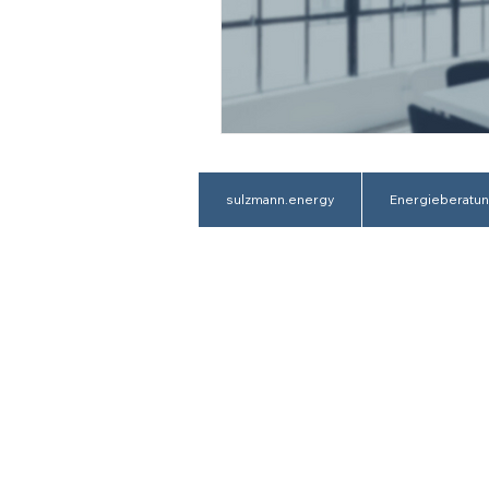
sulzmann.energy
Energieberatu