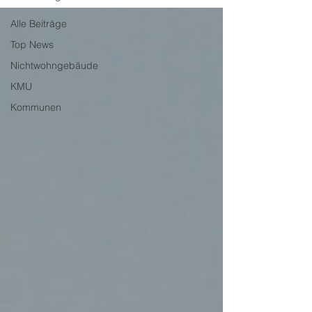
Alle Beiträge
Top News
Nichtwohngebäude
KMU
Kommunen