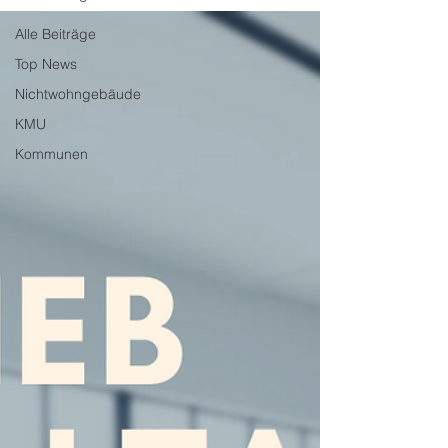
Alle Beiträge
Top News
Nichtwohngebäude
KMU
Kommunen